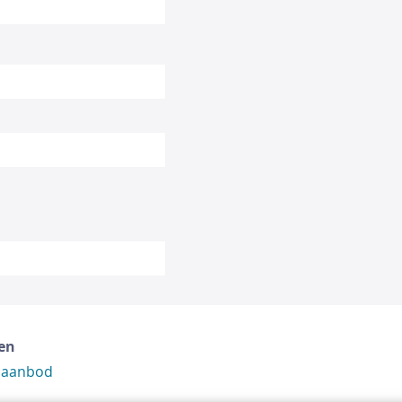
en
 aanbod