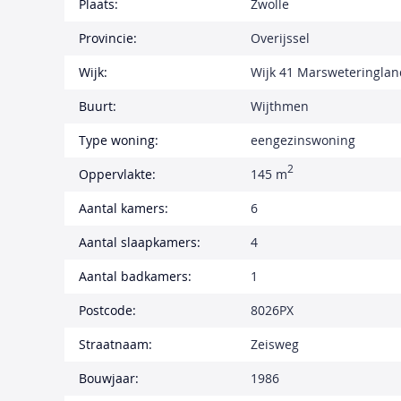
Plaats:
Zwolle
Provincie:
Overijssel
Wijk:
Wijk 41 Marsweteringla
Buurt:
Wijthmen
Type woning:
eengezinswoning
2
Oppervlakte:
145 m
Aantal kamers:
6
Aantal slaapkamers:
4
Aantal badkamers:
1
Postcode:
8026PX
Straatnaam:
Zeisweg
Bouwjaar:
1986