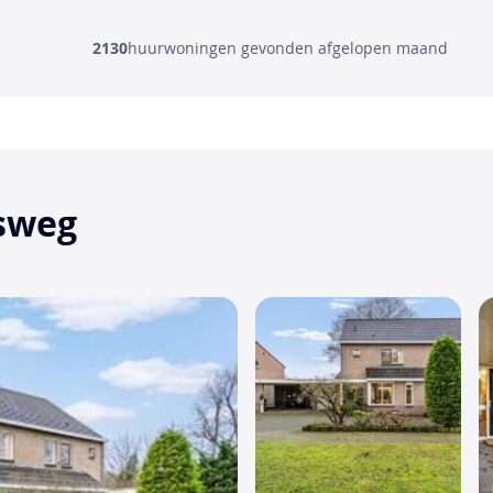
2130
huurwoningen gevonden afgelopen maand
isweg