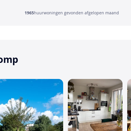
1965
huurwoningen gevonden afgelopen maand
lomp