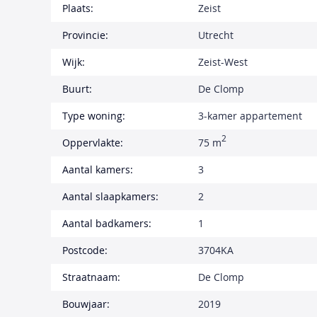
Plaats:
Zeist
Provincie:
Utrecht
Wijk:
Zeist-West
Buurt:
De Clomp
Type woning:
3-kamer appartement
2
Oppervlakte:
75 m
Aantal kamers:
3
Aantal slaapkamers:
2
Aantal badkamers:
1
Postcode:
3704KA
Straatnaam:
De Clomp
Bouwjaar:
2019