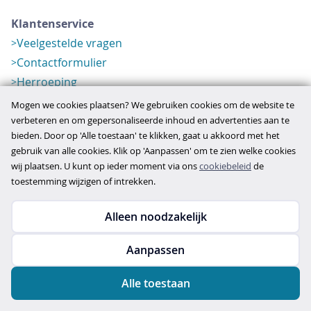
Klantenservice
Veelgestelde vragen
Contactformulier
Herroeping
Over ons
Mogen we cookies plaatsen? We gebruiken cookies om de website te
Bedrijfsgegevens
verbeteren en om gepersonaliseerde inhoud en advertenties aan te
bieden. Door op 'Alle toestaan' te klikken, gaat u akkoord met het
Werkwijze
gebruik van alle cookies. Klik op 'Aanpassen' om te zien welke cookies
Overzichten
wij plaatsen. U kunt op ieder moment via ons
cookiebeleid
de
Verlopen aanbod
toestemming wijzigen of intrekken.
Alleen noodzakelijk
Copyright © 2026
Aanpassen
disclaimer
privacy- en cookiebeleid
Alle toestaan
algemene voorwaarden