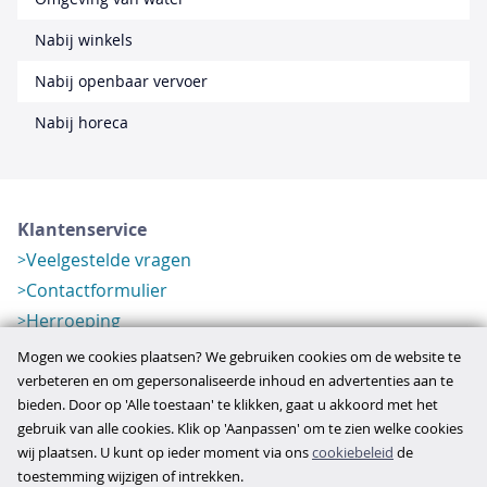
Nabij winkels
Nabij openbaar vervoer
Nabij horeca
Klantenservice
Veelgestelde vragen
Contactformulier
Herroeping
Over ons
Mogen we cookies plaatsen? We gebruiken cookies om de website te
Bedrijfsgegevens
verbeteren en om gepersonaliseerde inhoud en advertenties aan te
bieden. Door op 'Alle toestaan' te klikken, gaat u akkoord met het
Werkwijze
gebruik van alle cookies. Klik op 'Aanpassen' om te zien welke cookies
Overzichten
wij plaatsen. U kunt op ieder moment via ons
cookiebeleid
de
Verlopen aanbod
toestemming wijzigen of intrekken.