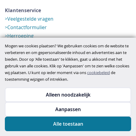
Klantenservice
Veelgestelde vragen
Contactformulier
Herroeping
Over ons
Mogen we cookies plaatsen? We gebruiken cookies om de website te
Bedrijfsgegevens
verbeteren en om gepersonaliseerde inhoud en advertenties aan te
bieden. Door op 'Alle toestaan' te klikken, gaat u akkoord met het
Werkwijze
gebruik van alle cookies. Klik op 'Aanpassen' om te zien welke cookies
Overzichten
wij plaatsen. U kunt op ieder moment via ons
cookiebeleid
de
Verlopen aanbod
toestemming wijzigen of intrekken.
Alleen noodzakelijk
Copyright © 2026
Aanpassen
disclaimer
privacy- en cookiebeleid
Alle toestaan
algemene voorwaarden