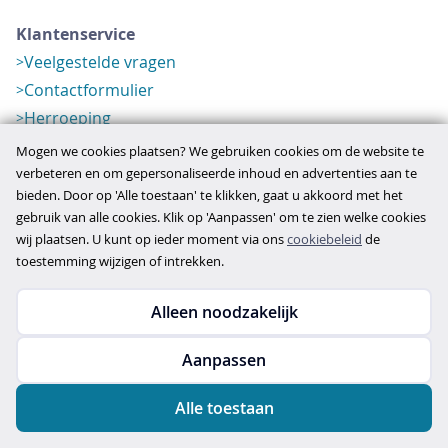
Klantenservice
Veelgestelde vragen
Contactformulier
Herroeping
Over ons
Mogen we cookies plaatsen? We gebruiken cookies om de website te
Bedrijfsgegevens
verbeteren en om gepersonaliseerde inhoud en advertenties aan te
bieden. Door op 'Alle toestaan' te klikken, gaat u akkoord met het
Werkwijze
gebruik van alle cookies. Klik op 'Aanpassen' om te zien welke cookies
Overzichten
wij plaatsen. U kunt op ieder moment via ons
cookiebeleid
de
Verlopen aanbod
toestemming wijzigen of intrekken.
Alleen noodzakelijk
Copyright © 2026
Aanpassen
disclaimer
privacy- en cookiebeleid
Alle toestaan
algemene voorwaarden