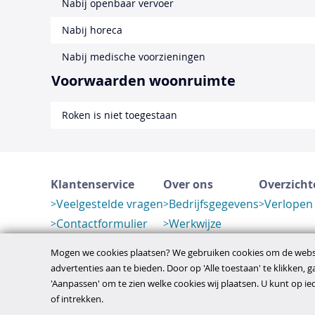
Nabij openbaar vervoer
Nabij horeca
Nabij medische voorzieningen
Voorwaarden woonruimte
Roken is niet toegestaan
Klantenservice
Over ons
Overzicht
Veelgestelde vragen
Bedrijfsgegevens
Verlopen
Contactformulier
Werkwijze
Herroeping
Mogen we cookies plaatsen? We gebruiken cookies om de websi
advertenties aan te bieden. Door op 'Alle toestaan' te klikken, 
'Aanpassen' om te zien welke cookies wij plaatsen. U kunt op 
disclaimer
privacy- en cookiebeleid
algem
Copyright © 2026
of intrekken.