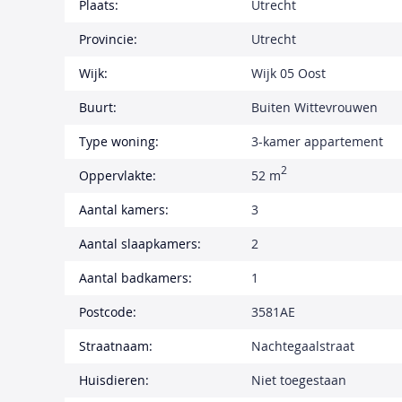
Plaats:
Utrecht
Provincie:
Utrecht
Wijk:
Wijk 05 Oost
Buurt:
Buiten Wittevrouwen
Type woning:
3-kamer appartement
2
Oppervlakte:
52 m
Aantal kamers:
3
Aantal slaapkamers:
2
Aantal badkamers:
1
Postcode:
3581AE
Straatnaam:
Nachtegaalstraat
Huisdieren:
Niet toegestaan