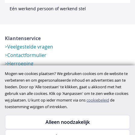
Eén werkend persoon of werkend stel
Klantenservice
Veelgestelde vragen
Contactformulier
Herroeping
Over ons
Mogen we cookies plaatsen? We gebruiken cookies om de website te
Bedrijfsgegevens
verbeteren en om gepersonaliseerde inhoud en advertenties aan te
bieden. Door op 'Alle toestaan' te klikken, gaat u akkoord met het
Werkwijze
gebruik van alle cookies. Klik op 'Aanpassen' om te zien welke cookies
Overzichten
wij plaatsen. U kunt op ieder moment via ons
cookiebeleid
de
Verlopen aanbod
toestemming wijzigen of intrekken.
Alleen noodzakelijk
Copyright © 2026