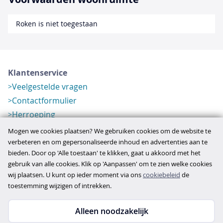
Roken is niet toegestaan
Klantenservice
Veelgestelde vragen
Contactformulier
Herroeping
Over ons
Mogen we cookies plaatsen? We gebruiken cookies om de website te
Bedrijfsgegevens
verbeteren en om gepersonaliseerde inhoud en advertenties aan te
bieden. Door op 'Alle toestaan' te klikken, gaat u akkoord met het
Werkwijze
gebruik van alle cookies. Klik op 'Aanpassen' om te zien welke cookies
Overzichten
wij plaatsen. U kunt op ieder moment via ons
cookiebeleid
de
Verlopen aanbod
toestemming wijzigen of intrekken.
Alleen noodzakelijk
Copyright © 2026