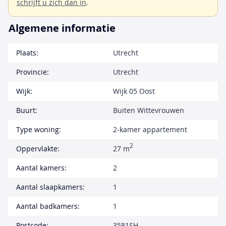
schrijft u zich dan in
.
Algemene informatie
Plaats:
Utrecht
Provincie:
Utrecht
Wijk:
Wijk 05 Oost
Buurt:
Buiten Wittevrouwen
Type woning:
2-kamer appartement
2
Oppervlakte:
27 m
Aantal kamers:
2
Aantal slaapkamers:
1
Aantal badkamers:
1
Postcode:
3581SH