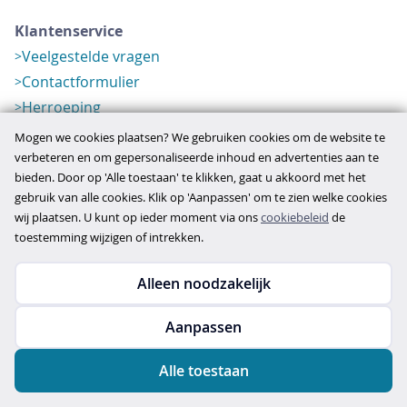
Klantenservice
Veelgestelde vragen
Contactformulier
Herroeping
Over ons
Mogen we cookies plaatsen? We gebruiken cookies om de website te
Bedrijfsgegevens
verbeteren en om gepersonaliseerde inhoud en advertenties aan te
bieden. Door op 'Alle toestaan' te klikken, gaat u akkoord met het
Werkwijze
gebruik van alle cookies. Klik op 'Aanpassen' om te zien welke cookies
Overzichten
wij plaatsen. U kunt op ieder moment via ons
cookiebeleid
de
Verlopen aanbod
toestemming wijzigen of intrekken.
Alleen noodzakelijk
Copyright © 2026
Aanpassen
disclaimer
privacy- en cookiebeleid
Alle toestaan
algemene voorwaarden