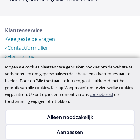
Klantenservice
Veelgestelde vragen
Contactformulier
Herroeping
Over ons
Mogen we cookies plaatsen? We gebruiken cookies om de website te
Bedrijfsgegevens
verbeteren en om gepersonaliseerde inhoud en advertenties aan te
bieden. Door op 'Alle toestaan' te klikken, gaat u akkoord met het
Werkwijze
gebruik van alle cookies. Klik op 'Aanpassen' om te zien welke cookies
Overzichten
wij plaatsen. U kunt op ieder moment via ons
cookiebeleid
de
Verlopen aanbod
toestemming wijzigen of intrekken.
Alleen noodzakelijk
Copyright © 2026
Aanpassen
disclaimer