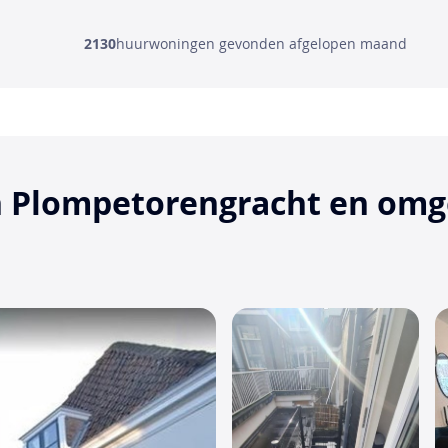
2130
huurwoningen gevonden afgelopen maand
n Plompetorengracht en omge