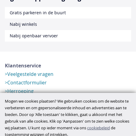
Gratis parkeren in de buurt
Nabij winkels
Nabij openbaar vervoer
Klantenservice
Veelgestelde vragen
Contactformulier
Herroeping
Over ons
Mogen we cookies plaatsen? We gebruiken cookies om de website te
Bedrijfsgegevens
verbeteren en om gepersonaliseerde inhoud en advertenties aan te
bieden. Door op 'Alle toestaan' te klikken, gaat u akkoord met het
Werkwijze
gebruik van alle cookies. Klik op 'Aanpassen' om te zien welke cookies
Overzichten
wij plaatsen. U kunt op ieder moment via ons
cookiebeleid
de
Verlopen aanbod
toestemming wijzigen of intrekken.