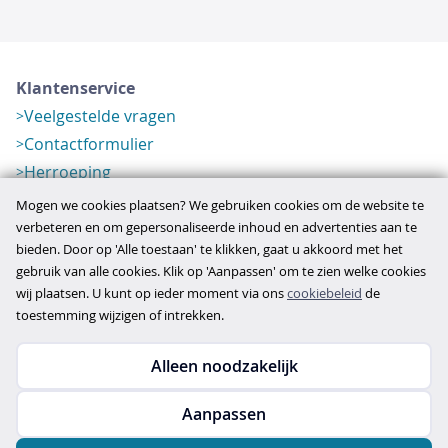
Klantenservice
Veelgestelde vragen
Contactformulier
Herroeping
Over ons
Mogen we cookies plaatsen? We gebruiken cookies om de website te
Bedrijfsgegevens
verbeteren en om gepersonaliseerde inhoud en advertenties aan te
bieden. Door op 'Alle toestaan' te klikken, gaat u akkoord met het
Werkwijze
gebruik van alle cookies. Klik op 'Aanpassen' om te zien welke cookies
Overzichten
wij plaatsen. U kunt op ieder moment via ons
cookiebeleid
de
Verlopen aanbod
toestemming wijzigen of intrekken.
Alleen noodzakelijk
Copyright © 2026
Aanpassen
disclaimer
privacy- en cookiebeleid