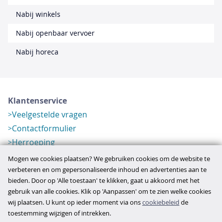
Nabij winkels
Nabij openbaar vervoer
Nabij horeca
Klantenservice
Veelgestelde vragen
Contactformulier
Herroeping
Over ons
Mogen we cookies plaatsen? We gebruiken cookies om de website te
Bedrijfsgegevens
verbeteren en om gepersonaliseerde inhoud en advertenties aan te
bieden. Door op 'Alle toestaan' te klikken, gaat u akkoord met het
Werkwijze
gebruik van alle cookies. Klik op 'Aanpassen' om te zien welke cookies
Overzichten
wij plaatsen. U kunt op ieder moment via ons
cookiebeleid
de
Verlopen aanbod
toestemming wijzigen of intrekken.