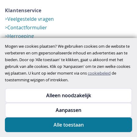
Klantenservice
Veelgestelde vragen
Contactformulier
Herroeping
Over ons
Mogen we cookies plaatsen? We gebruiken cookies om de website te
Bedrijfsgegevens
verbeteren en om gepersonaliseerde inhoud en advertenties aan te
bieden. Door op 'Alle toestaan' te klikken, gaat u akkoord met het
Werkwijze
gebruik van alle cookies. Klik op 'Aanpassen' om te zien welke cookies
Overzichten
wij plaatsen. U kunt op ieder moment via ons
cookiebeleid
de
Verlopen aanbod
toestemming wijzigen of intrekken.
Alleen noodzakelijk
Copyright © 2026
Aanpassen
disclaimer
privacy- en cookiebeleid
Alle toestaan
algemene voorwaarden