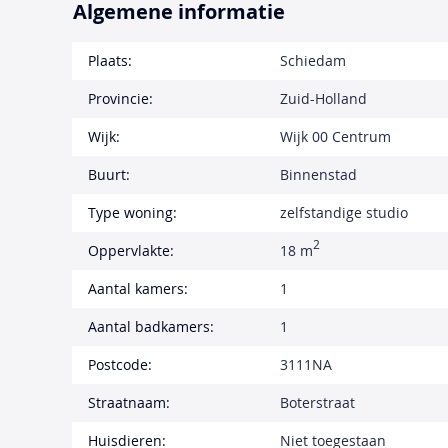
Algemene informatie
Plaats:
Schiedam
Provincie:
Zuid-Holland
Wijk:
Wijk 00 Centrum
Buurt:
Binnenstad
Type woning:
zelfstandige studio
2
Oppervlakte:
18 m
Aantal kamers:
1
Aantal badkamers:
1
Postcode:
3111NA
Straatnaam:
Boterstraat
Huisdieren:
Niet toegestaan