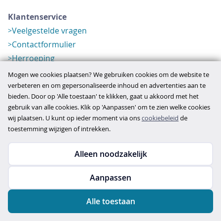
Klantenservice
Veelgestelde vragen
Contactformulier
Herroeping
Over ons
Mogen we cookies plaatsen? We gebruiken cookies om de website te
Bedrijfsgegevens
verbeteren en om gepersonaliseerde inhoud en advertenties aan te
bieden. Door op 'Alle toestaan' te klikken, gaat u akkoord met het
Werkwijze
gebruik van alle cookies. Klik op 'Aanpassen' om te zien welke cookies
Overzichten
wij plaatsen. U kunt op ieder moment via ons
cookiebeleid
de
Verlopen aanbod
toestemming wijzigen of intrekken.
Alleen noodzakelijk
Copyright © 2026
Aanpassen
disclaimer
privacy- en cookiebeleid
Alle toestaan
algemene voorwaarden