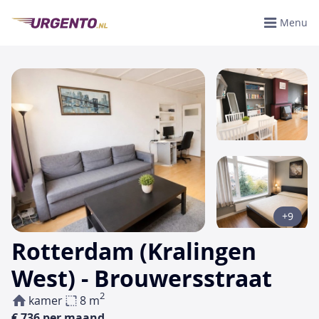
Menu
+9
Rotterdam (Kralingen
West) - Brouwersstraat
2
kamer
8 m
€ 736 per maand