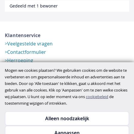
Gedeeld met 1 bewoner
Klantenservice
Veelgestelde vragen
Contactformulier
Herroeping
Over ons
Mogen we cookies plaatsen? We gebruiken cookies om de website te
Bedrijfsgegevens
verbeteren en om gepersonaliseerde inhoud en advertenties aan te
bieden. Door op 'Alle toestaan' te klikken, gaat u akkoord met het
Werkwijze
gebruik van alle cookies. Klik op 'Aanpassen' om te zien welke cookies
Overzichten
wij plaatsen. U kunt op ieder moment via ons
cookiebeleid
de
Verlopen aanbod
toestemming wijzigen of intrekken.
Alleen noodzakelijk
Copyright © 2026
Aanpassen
disclaimer