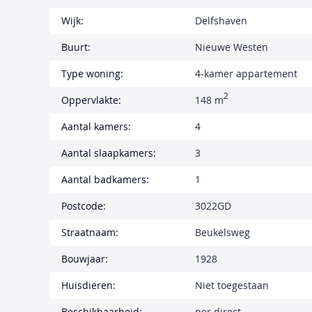
Wijk:
Delfshaven
Buurt:
Nieuwe Westen
Type woning:
4-kamer appartement
2
Oppervlakte:
148 m
Aantal kamers:
4
Aantal slaapkamers:
3
Aantal badkamers:
1
Postcode:
3022GD
Straatnaam:
Beukelsweg
Bouwjaar:
1928
Huisdieren:
Niet toegestaan
Beschikbaarheid:
per direct