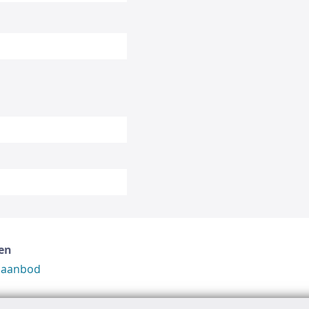
en
 aanbod