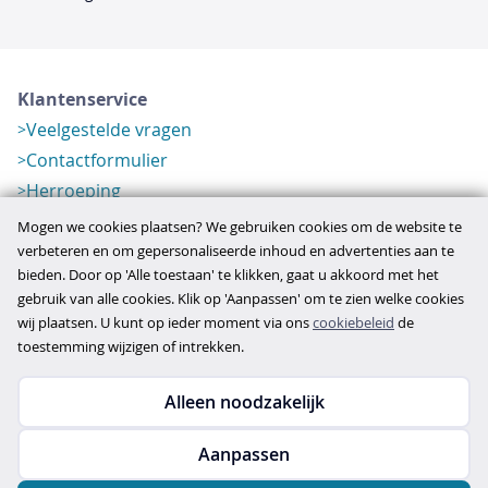
Klantenservice
Veelgestelde vragen
Contactformulier
Herroeping
Over ons
Mogen we cookies plaatsen? We gebruiken cookies om de website te
Bedrijfsgegevens
verbeteren en om gepersonaliseerde inhoud en advertenties aan te
bieden. Door op 'Alle toestaan' te klikken, gaat u akkoord met het
Werkwijze
gebruik van alle cookies. Klik op 'Aanpassen' om te zien welke cookies
Overzichten
wij plaatsen. U kunt op ieder moment via ons
cookiebeleid
de
Verlopen aanbod
toestemming wijzigen of intrekken.
Alleen noodzakelijk
Copyright © 2026
Aanpassen
disclaimer
privacy- en cookiebeleid