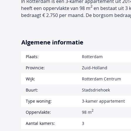
In Rotterdam is een 3-kamer appartement uit 201
2
heeft een oppervlakte van 98 m
en bestaat uit 3 
bedraagt € 2.750 per maand. De borgsom bedraag
Algemene informatie
Plaats:
Rotterdam
Provincie:
Zuid-Holland
Wijk:
Rotterdam Centrum
Buurt:
Stadsdriehoek
Type woning:
3-kamer appartement
2
Oppervlakte:
98 m
Aantal kamers:
3