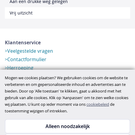
Aan een drukke weg gelegen
Vrij uitzicht
Klantenservice
Veelgestelde vragen
Contactformulier
Herroeping
Over ons
Mogen we cookies plaatsen? We gebruiken cookies om de website te
Bedrijfsgegevens
verbeteren en om gepersonaliseerde inhoud en advertenties aan te
bieden. Door op 'Alle toestaan' te klikken, gaat u akkoord met het
Werkwijze
gebruik van alle cookies. Klik op 'Aanpassen' om te zien welke cookies
Overzichten
wij plaatsen. U kunt op ieder moment via ons
cookiebeleid
de
Verlopen aanbod
toestemming wijzigen of intrekken.
Alleen noodzakelijk
Copyright © 2026