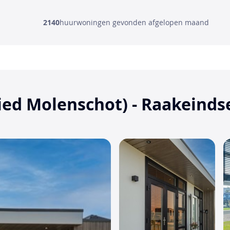
2140
huurwoningen gevonden afgelopen maand
ied Molenschot) - Raakeind