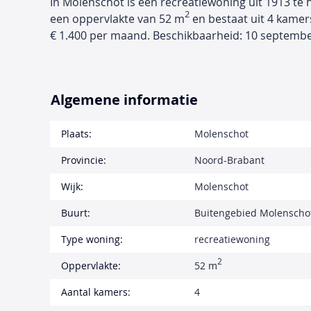
In Molenschot is een recreatiewoning uit 1913 te 
2
een oppervlakte van 52 m
en bestaat uit 4 kamer
€ 1.400 per maand. Beschikbaarheid: 10 septembe
Algemene informatie
Plaats:
Molenschot
Provincie:
Noord-Brabant
Wijk:
Molenschot
Buurt:
Buitengebied Molenscho
Type woning:
recreatiewoning
2
Oppervlakte:
52 m
Aantal kamers:
4