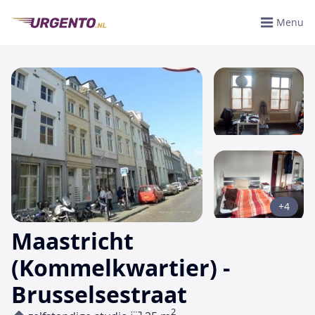
Menu
+4
Maastricht
(Kommelkwartier) -
Brusselsestraat
2