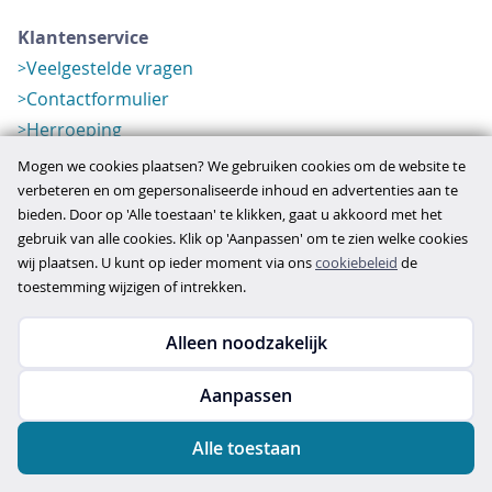
Klantenservice
Veelgestelde vragen
Contactformulier
Herroeping
Over ons
Mogen we cookies plaatsen? We gebruiken cookies om de website te
Bedrijfsgegevens
verbeteren en om gepersonaliseerde inhoud en advertenties aan te
bieden. Door op 'Alle toestaan' te klikken, gaat u akkoord met het
Werkwijze
gebruik van alle cookies. Klik op 'Aanpassen' om te zien welke cookies
Overzichten
wij plaatsen. U kunt op ieder moment via ons
cookiebeleid
de
Verlopen aanbod
toestemming wijzigen of intrekken.
Alleen noodzakelijk
Copyright © 2026
Aanpassen
disclaimer
privacy- en cookiebeleid
Alle toestaan
algemene voorwaarden