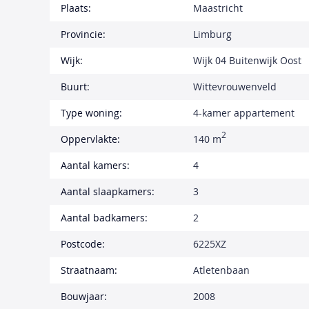
Plaats:
Maastricht
Provincie:
Limburg
Wijk:
Wijk 04 Buitenwijk Oost
Buurt:
Wittevrouwenveld
Type woning:
4-kamer appartement
2
Oppervlakte:
140 m
Aantal kamers:
4
Aantal slaapkamers:
3
Aantal badkamers:
2
Postcode:
6225XZ
Straatnaam:
Atletenbaan
Bouwjaar:
2008