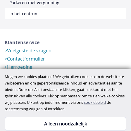
Parkeren met vergunning
In het centrum
Klantenservice
Veelgestelde vragen
Contactformulier
Herroeping
Over ons
Mogen we cookies plaatsen? We gebruiken cookies om de website te
Bedrijfsgegevens
verbeteren en om gepersonaliseerde inhoud en advertenties aan te
bieden. Door op 'Alle toestaan' te klikken, gaat u akkoord met het
Werkwijze
gebruik van alle cookies. Klik op 'Aanpassen' om te zien welke cookies
Overzichten
wij plaatsen. U kunt op ieder moment via ons
cookiebeleid
de
Verlopen aanbod
toestemming wijzigen of intrekken.
Alleen noodzakelijk
Copyright © 2026