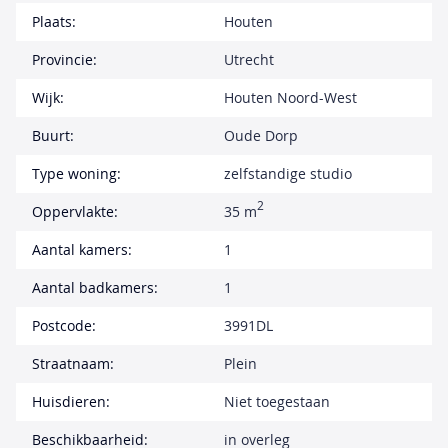
Plaats:
Houten
Provincie:
Utrecht
Wijk:
Houten Noord-West
Buurt:
Oude Dorp
Type woning:
zelfstandige studio
2
Oppervlakte:
35 m
Aantal kamers:
1
Aantal badkamers:
1
Postcode:
3991DL
Straatnaam:
Plein
Huisdieren:
Niet toegestaan
Beschikbaarheid:
in overleg