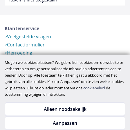
Klantenservice
Veelgestelde vragen
Contactformulier
Herroeping
Over ons
Mogen we cookies plaatsen? We gebruiken cookies om de website te
Bedrijfsgegevens
verbeteren en om gepersonaliseerde inhoud en advertenties aan te
bieden. Door op 'Alle toestaan' te klikken, gaat u akkoord met het
Werkwijze
gebruik van alle cookies. Klik op 'Aanpassen' om te zien welke cookies
Overzichten
wij plaatsen. U kunt op ieder moment via ons
cookiebeleid
de
Verlopen aanbod
toestemming wijzigen of intrekken.
Alleen noodzakelijk
Copyright © 2026
Aanpassen
disclaimer