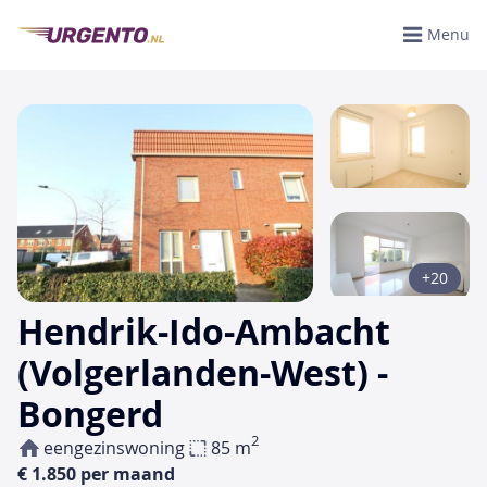
Menu
+20
Hendrik-Ido-Ambacht
(Volgerlanden-West) -
Bongerd
2
eengezinswoning
85 m
€ 1.850 per maand