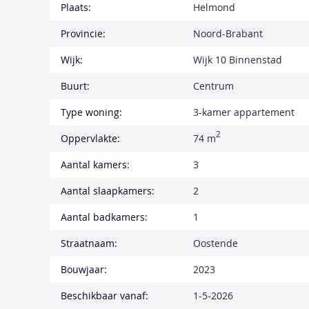
Plaats:
Helmond
Provincie:
Noord-Brabant
Wijk:
Wijk 10 Binnenstad
Buurt:
Centrum
Type woning:
3-kamer appartement
2
Oppervlakte:
74 m
Aantal kamers:
3
Aantal slaapkamers:
2
Aantal badkamers:
1
Straatnaam:
Oostende
Bouwjaar:
2023
Beschikbaar vanaf:
1-5-2026