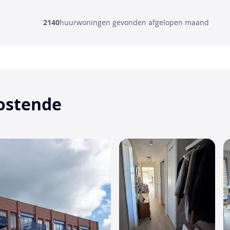
2140
huurwoningen gevonden afgelopen maand
ostende