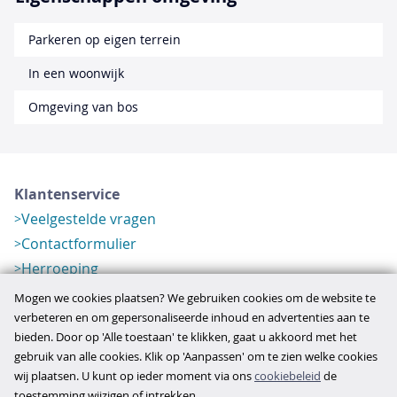
Parkeren op eigen terrein
In een woonwijk
Omgeving van bos
Klantenservice
Veelgestelde vragen
Contactformulier
Herroeping
Over ons
Mogen we cookies plaatsen? We gebruiken cookies om de website te
Bedrijfsgegevens
verbeteren en om gepersonaliseerde inhoud en advertenties aan te
bieden. Door op 'Alle toestaan' te klikken, gaat u akkoord met het
Werkwijze
gebruik van alle cookies. Klik op 'Aanpassen' om te zien welke cookies
Overzichten
wij plaatsen. U kunt op ieder moment via ons
cookiebeleid
de
Verlopen aanbod
toestemming wijzigen of intrekken.