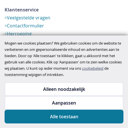
Klantenservice
Veelgestelde vragen
Contactformulier
Herroeping
Over ons
Mogen we cookies plaatsen? We gebruiken cookies om de website te
Bedrijfsgegevens
verbeteren en om gepersonaliseerde inhoud en advertenties aan te
bieden. Door op 'Alle toestaan' te klikken, gaat u akkoord met het
Werkwijze
gebruik van alle cookies. Klik op 'Aanpassen' om te zien welke cookies
Overzichten
wij plaatsen. U kunt op ieder moment via ons
cookiebeleid
de
Verlopen aanbod
toestemming wijzigen of intrekken.
Alleen noodzakelijk
Copyright © 2026
Aanpassen
disclaimer
privacy- en cookiebeleid
Alle toestaan
algemene voorwaarden