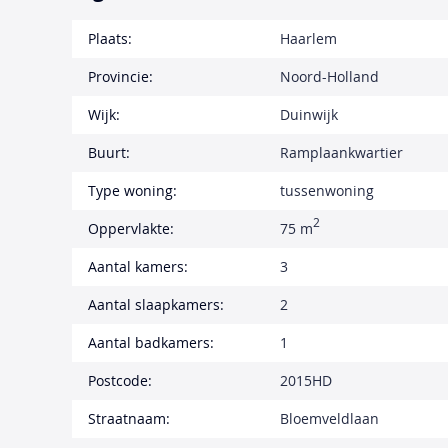
Plaats:
Haarlem
Provincie:
Noord-Holland
Wijk:
Duinwijk
Buurt:
Ramplaankwartier
Type woning:
tussenwoning
2
Oppervlakte:
75 m
Aantal kamers:
3
Aantal slaapkamers:
2
Aantal badkamers:
1
Postcode:
2015HD
Straatnaam:
Bloemveldlaan