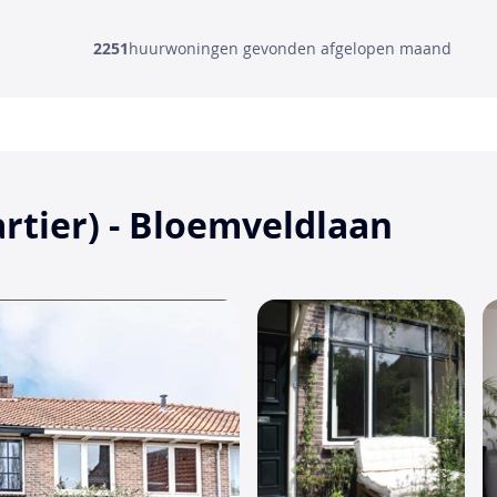
2251
huurwoningen gevonden afgelopen maand
tier) - Bloemveldlaan