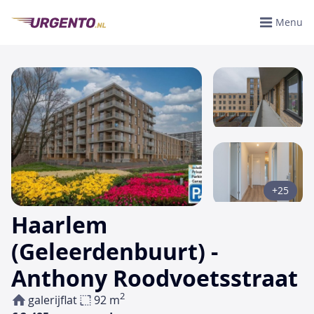
Menu
+25
Haarlem
(Geleerdenbuurt) -
Anthony Roodvoetsstraat
2
galerijflat
92 m