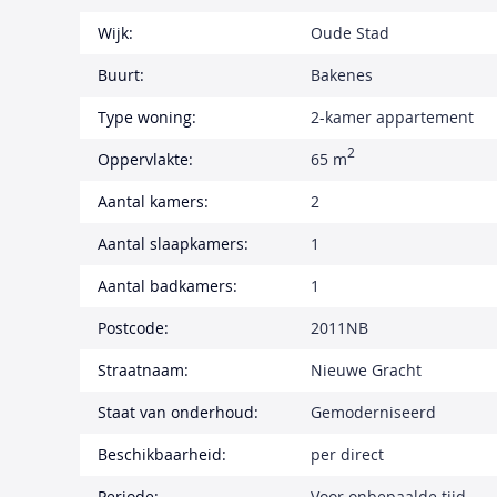
Wijk:
Oude Stad
Buurt:
Bakenes
Type woning:
2-kamer appartement
2
Oppervlakte:
65 m
Aantal kamers:
2
Aantal slaapkamers:
1
Aantal badkamers:
1
Postcode:
2011NB
Straatnaam:
Nieuwe Gracht
Staat van onderhoud:
Gemoderniseerd
Beschikbaarheid:
per direct
Periode:
Voor onbepaalde tijd