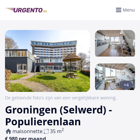
Menu
+4
De getoonde foto's zijn van een vergelijkbare woning.
Groningen (Selwerd) -
Populierenlaan
2
maisonnette
35 m
€ 980 per maand