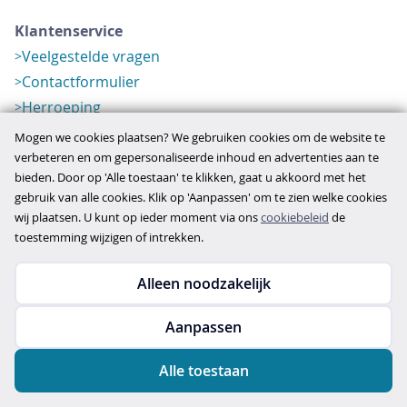
Klantenservice
Veelgestelde vragen
Contactformulier
Herroeping
Over ons
Mogen we cookies plaatsen? We gebruiken cookies om de website te
Bedrijfsgegevens
verbeteren en om gepersonaliseerde inhoud en advertenties aan te
bieden. Door op 'Alle toestaan' te klikken, gaat u akkoord met het
Werkwijze
gebruik van alle cookies. Klik op 'Aanpassen' om te zien welke cookies
Overzichten
wij plaatsen. U kunt op ieder moment via ons
cookiebeleid
de
Verlopen aanbod
toestemming wijzigen of intrekken.
Alleen noodzakelijk
Copyright © 2026
Aanpassen
disclaimer
privacy- en cookiebeleid
Alle toestaan
algemene voorwaarden