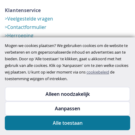
Klantenservice
Veelgestelde vragen
Contactformulier
Herroeping
Over ons
Mogen we cookies plaatsen? We gebruiken cookies om de website te
Bedrijfsgegevens
verbeteren en om gepersonaliseerde inhoud en advertenties aan te
bieden. Door op 'Alle toestaan' te klikken, gaat u akkoord met het
Werkwijze
gebruik van alle cookies. Klik op 'Aanpassen' om te zien welke cookies
Overzichten
wij plaatsen. U kunt op ieder moment via ons
cookiebeleid
de
Verlopen aanbod
toestemming wijzigen of intrekken.
Alleen noodzakelijk
Copyright © 2026
Aanpassen
disclaimer
privacy- en cookiebeleid
Alle toestaan
algemene voorwaarden