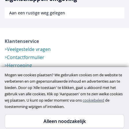
Aan een rustige weg gelegen
Klantenservice
Veelgestelde vragen
Contactformulier
Herroeping
Over ons
Mogen we cookies plaatsen? We gebruiken cookies om de website te
Bedrijfsgegevens
verbeteren en om gepersonaliseerde inhoud en advertenties aan te
bieden. Door op 'Alle toestaan' te klikken, gaat u akkoord met het
Werkwijze
gebruik van alle cookies. Klik op 'Aanpassen' om te zien welke cookies
Overzichten
wij plaatsen. U kunt op ieder moment via ons
cookiebeleid
de
Verlopen aanbod
toestemming wijzigen of intrekken.
Alleen noodzakelijk
Copyright © 2026