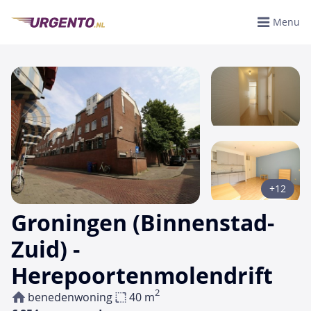
Menu
+12
Groningen (Binnenstad-
Zuid) -
Herepoortenmolendrift
2
benedenwoning
40 m