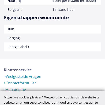
Huurprijs:
€ 854 per maand (exclusief)
Borgsom:
1 maand huur
Eigenschappen woonruimte
Tuin
Berging
Energielabel C
Klantenservice
Veelgestelde vragen
Contactformulier
Herroeping
Over ons
Mogen we cookies plaatsen? We gebruiken cookies om de website te
Bedrijfsgegevens
verbeteren en om gepersonaliseerde inhoud en advertenties aan te