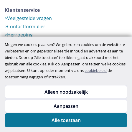
Klantenservice
Veelgestelde vragen
Contactformulier
Herroeping
Over ons
Mogen we cookies plaatsen? We gebruiken cookies om de website te
Bedrijfsgegevens
verbeteren en om gepersonaliseerde inhoud en advertenties aan te
bieden. Door op 'Alle toestaan' te klikken, gaat u akkoord met het
Werkwijze
gebruik van alle cookies. Klik op 'Aanpassen' om te zien welke cookies
Overzichten
wij plaatsen. U kunt op ieder moment via ons
cookiebeleid
de
Verlopen aanbod
toestemming wijzigen of intrekken.
Alleen noodzakelijk
Copyright © 2026
Aanpassen
disclaimer
privacy- en cookiebeleid
Alle toestaan
algemene voorwaarden