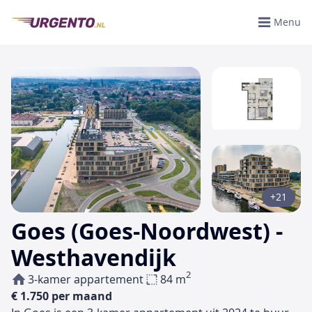
Menu
+21
Goes (Goes-Noordwest) -
Westhavendijk
2
3-kamer appartement
84 m
€ 1.750 per maand