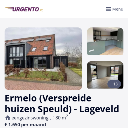
Menu
+13
Ermelo (Verspreide
huizen Speuld) - Lageveld
2
eengezinswoning
80 m
€ 1.650 per maand