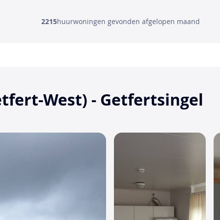
2215
huurwoningen gevonden afgelopen maand
fert-West) - Getfertsingel