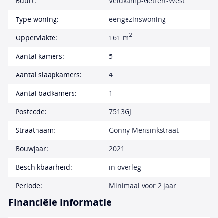
Buurt:
Veldkamp-Getfert-West
Type woning:
eengezinswoning
2
Oppervlakte:
161 m
Aantal kamers:
5
Aantal slaapkamers:
4
Aantal badkamers:
1
Postcode:
7513GJ
Straatnaam:
Gonny Mensinkstraat
Bouwjaar:
2021
Beschikbaarheid:
in overleg
Periode:
Minimaal voor 2 jaar
Financiële informatie