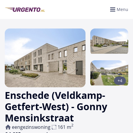
Menu
+4
Enschede (Veldkamp-
Getfert-West) - Gonny
Mensinkstraat
2
eengezinswoning
161 m