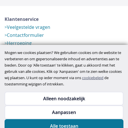
Klantenservice
Veelgestelde vragen
Contactformulier
Herroeping
Over ons
Mogen we cookies plaatsen? We gebruiken cookies om de website te
Bedrijfsgegevens
verbeteren en om gepersonaliseerde inhoud en advertenties aan te
bieden. Door op 'Alle toestaan' te klikken, gaat u akkoord met het
Werkwijze
gebruik van alle cookies. Klik op 'Aanpassen' om te zien welke cookies
Overzichten
wij plaatsen. U kunt op ieder moment via ons
cookiebeleid
de
Verlopen aanbod
toestemming wijzigen of intrekken.
Alleen noodzakelijk
Copyright © 2026
Aanpassen
disclaimer
privacy- en cookiebeleid
Alle toestaan