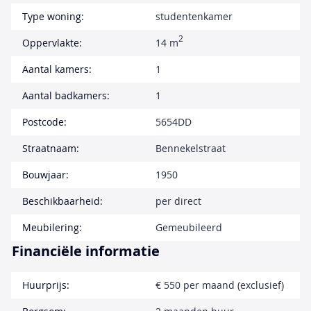
Type woning:
studentenkamer
2
Oppervlakte:
14 m
Aantal kamers:
1
Aantal badkamers:
1
Postcode:
5654DD
Straatnaam:
Bennekelstraat
Bouwjaar:
1950
Beschikbaarheid:
per direct
Meubilering:
Gemeubileerd
Financiële informatie
Huurprijs:
€ 550 per maand (exclusief)